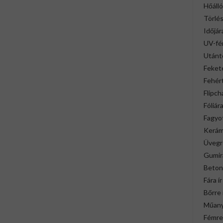
Hőálló
Törlé
Időjár
UV-fén
Utánt
Fekete
Fehért
Flipch
Fóliára
Fagyot
Kerámi
Üvegre
Gumira
Betonr
Fára ír
Bőrre 
Műany
Fémre 