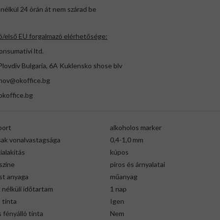
nélkül 24 órán át nem szárad be
ó/első EU forgalmazó elérhetősége:
onsumativi ltd.
lovdiv Bulgaria, 6A Kuklensko shose blv
anov@okoffice.bg
koffice.bg
port
alkoholos marker
ak vonalvastagsága
0,4-1,0 mm
alakítás
kúpos
színe
piros és árnyalatai
st anyaga
műanyag
nélküli időtartam
1 nap
ó tinta
Igen
 fényálló tinta
Nem