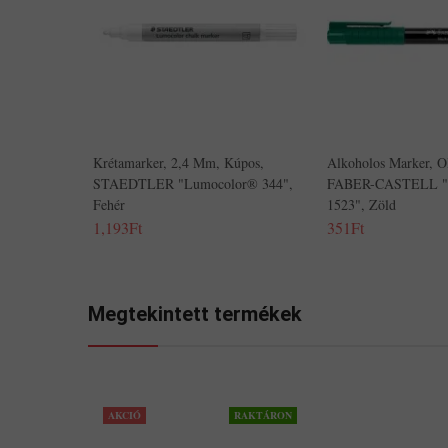
Krétamarker, 2,4 Mm, Kúpos,
Alkoholos Marker, 
STAEDTLER "Lumocolor® 344",
FABER-CASTELL "M
Fehér
1523", Zöld
1,193Ft
351Ft
Megtekintett termékek
AKCIÓ
RAKTÁRON