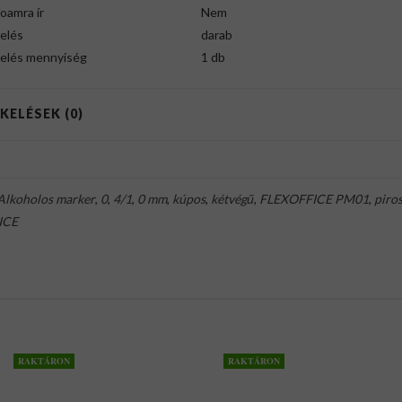
oamra ír
Nem
elés
darab
relés mennyiség
1 db
KELÉSEK (0)
Alkoholos marker
,
0
,
4/1
,
0 mm
,
kúpos
,
kétvégű
,
FLEXOFFICE PM01
,
piro
ICE
RAKTÁRON
RAKTÁRON