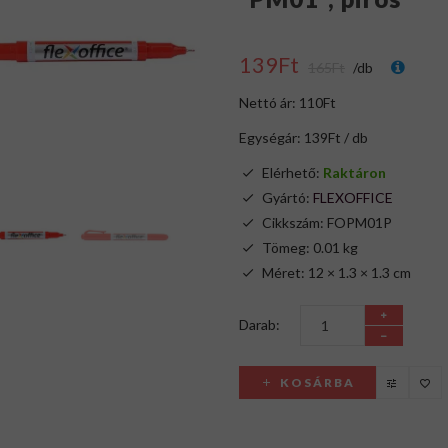
139Ft
165Ft
/db
Nettó ár: 110Ft
Egységár: 139Ft / db
Elérhető:
Raktáron
Gyártó:
FLEXOFFICE
Cikkszám: FOPM01P
Tömeg: 0.01 kg
Méret: 12 × 1.3 × 1.3 cm
Darab:
KOSÁRBA