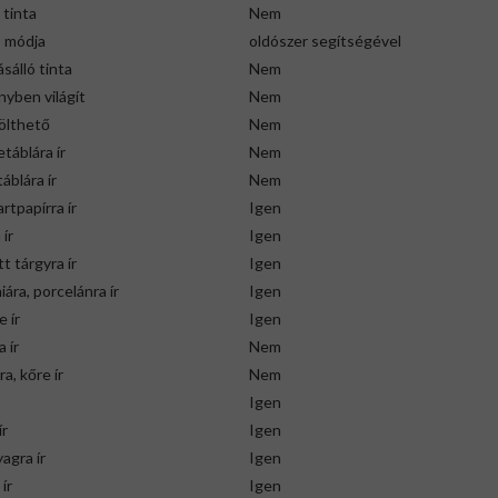
 tinta
Nem
s módja
oldószer segítségével
ásálló tinta
Nem
yben világít
Nem
ölthető
Nem
táblára ír
Nem
áblára ír
Nem
artpapírra ír
Igen
 ír
Igen
t tárgyra ír
Igen
ára, porcelánra ír
Igen
 ír
Igen
 ír
Nem
a, kőre ír
Nem
Igen
ír
Igen
agra ír
Igen
ír
Igen