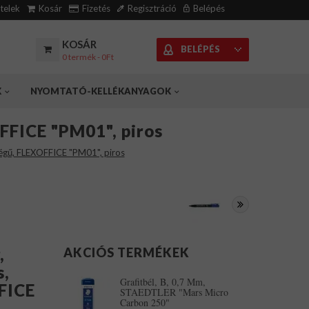
ételek
Kosár
Fizetés
Regisztráció
Belépés
KOSÁR
BELÉPÉS
0 termék - 0Ft
K
NYOMTATÓ-KELLÉKANYAGOK
FFICE "PM01", piros
végű, FLEXOFFICE "PM01", piros
,
AKCIÓS TERMÉKEK
s,
Grafitbél, B, 0,7 Mm,
FICE
STAEDTLER "Mars Micro
Carbon 250"