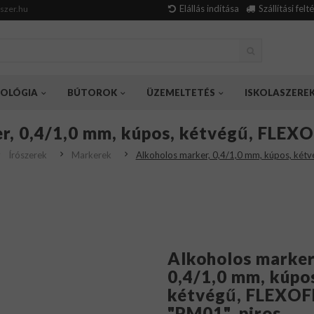
Elállás indítása
Szállítási felt
szer.hu
OLÓGIA
BÚTOROK
ÜZEMELTETÉS
ISKOLASZERE
r, 0,4/1,0 mm, kúpos, kétvégű, FLEXO
Írószerek
Markerek
Alkoholos marker, 0,4/1,0 mm, kúpos, két
Alkoholos marker
0,4/1,0 mm, kúpo
kétvégű, FLEXOF
"PM01", piros