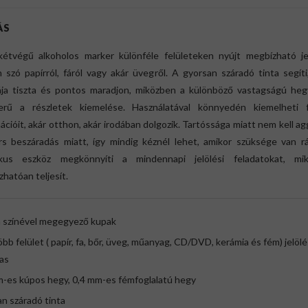
ÁS
kétvégű alkoholos marker különféle felületeken nyújt megbízható jel
 szó papírról, fáról vagy akár üvegről. A gyorsan száradó tinta segít
ja tiszta és pontos maradjon, miközben a különböző vastagságú heg
erű a részletek kiemelése. Használatával könnyedén kiemelheti 
ációit, akár otthon, akár irodában dolgozik. Tartóssága miatt nem kell a
rs beszáradás miatt, így mindig kéznél lehet, amikor szüksége van rá
ikus eszköz megkönnyíti a mindennapi jelölési feladatokat, mi
hatóan teljesít.
a színével megegyező kupak
öbb felület ( papír, fa, bőr, üveg, műanyag, CD/DVD, kerámia és fém) jelöl
as
m-es kúpos hegy, 0,4 mm-es fémfoglalatú hegy
n száradó tinta