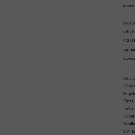
kupak 
Gyárt
Ofis k
4000 P
zapri
www.o
Alcso
Kúpos
Hegyki
Tinta 
Tollte
Kupak 
Vízáll
UV- és