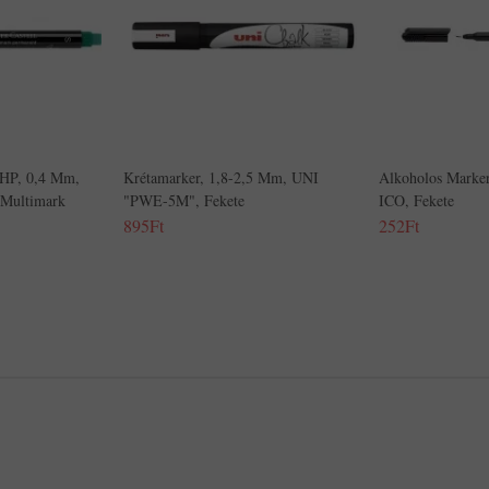
OHP, 0,4 Mm,
Krétamarker, 1,8-2,5 Mm, UNI
Alkoholos Marke
ultimark
"PWE-5M", Fekete
ICO, Fekete
895Ft
252Ft