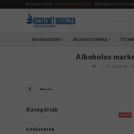
Hívjon minket:
+36203956949 (9-16h)
info@kecskemetiroda
IRODASZEREK
IRODATECHNIKA
TECHN
Alkoholos marke
Irodaszerek
Kategóriák
AKCIÓ
Irodaszerek