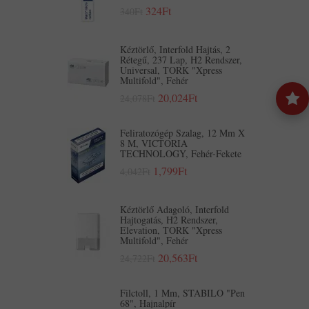
324Ft
340Ft
Kéztörlő, Interfold Hajtás, 2
Rétegű, 237 Lap, H2 Rendszer,
Universal, TORK "Xpress
Multifold", Fehér
20,024Ft
24,078Ft
Feliratozógép Szalag, 12 Mm X
8 M, VICTORIA
TECHNOLOGY, Fehér-Fekete
1,799Ft
4,042Ft
Kéztörlő Adagoló, Interfold
Hajtogatás, H2 Rendszer,
Elevation, TORK "Xpress
Multifold", Fehér
20,563Ft
24,722Ft
Filctoll, 1 Mm, STABILO "Pen
68", Hajnalpír