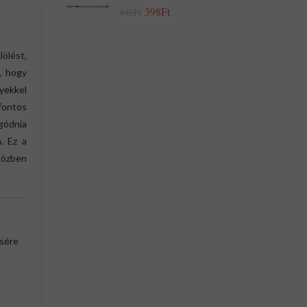
398Ft
446Ft
ölést,
i, hogy
yekkel
fontos
ggódnia
. Ez a
közben
ésére