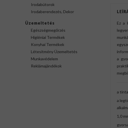
Irodabútorok
Irodaberendezés, Dekor
LEÍR
Üzemeltetés
Ez a 
Egészségmegőrzés
legyen
Higiéniai Termékek
munká
Konyhai Termékek
egysz
Létesítmény Üzemeltetés
inform
Munkavédelem
a gyo
Reklámajándékok
prakt
megbíz
a tint
a legt
alkalm
1,0 m
gyorsa