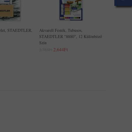
szlet, STAEDTLER,
Akvarell Festék, Tubusos,
STAEDTLER "8880", 12 Különböző
Szín
2,644Ft
2,783Ft