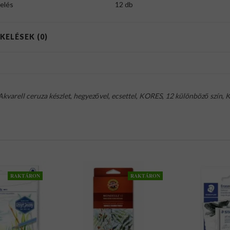
elés
12 db
KELÉSEK (0)
Akvarell ceruza készlet
,
hegyezővel
,
ecsettel
,
KORES
,
12 különböző szín
,
K
RAKTÁRON
RAKTÁRON