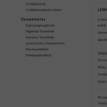
Irodabútorok
Irodaberendezés, Dekor
LEÍR
Üzemeltetés
a ceru
Egészségmegőrzés
keltik
Higiéniai Termékek
három
Konyhai Termékek
ajánd
Létesítmény Üzemeltetés
Munkavédelem
Gyárt
Reklámajándékok
Kores 
Nivka 
strmi
https
Alcso
Törés