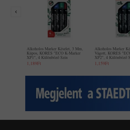
Alkoholos Marker Készlet, 3 Mm,
Alkoholos Marker Ké
Kúpos, KORES "ECO K-Marker
Vágott, KORES "EC
XP1", 4 Különböző Szín
XP2", 4 Különböző S
1,189Ft
1,159Ft