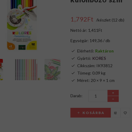
1,792Ft
/készlet (12 db)
Nettó ár: 1,411Ft
Egységár: 149,36 / db
Elérhető:
Raktáron
Gyártó:
KORES
Cikkszám: IK93812
Tömeg: 0.09 kg
Méret: 20 × 9 × 1 cm
Darab:
KOSÁRBA