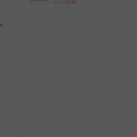
343Ft
405Ft
át