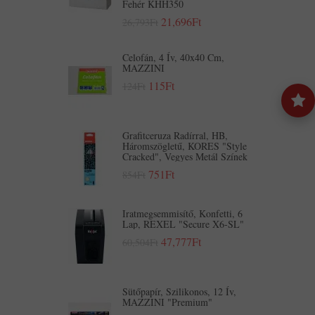
Fehér KHH350
21,696Ft
26,793Ft
Celofán, 4 Ív, 40x40 Cm,
MAZZINI
115Ft
124Ft
Grafitceruza Radírral, HB,
Háromszögletű, KORES "Style
Cracked", Vegyes Metál Színek
751Ft
854Ft
Iratmegsemmisítő, Konfetti, 6
Lap, REXEL "Secure X6-SL"
47,777Ft
60,504Ft
Sütőpapír, Szilikonos, 12 Ív,
MAZZINI "Premium"