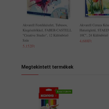
Akvarell Festékkészlet, Tubusos,
Akvarell Ceruza Kész
Kiegészítőkkel, FABER-CASTELL
Hatszögletű, STAE
"Creative Studio", 12 Különböző
10C", 24 Különböző 
Szín
4,688Ft
5,152Ft
Megtekintett termékek
RAKTÁRON