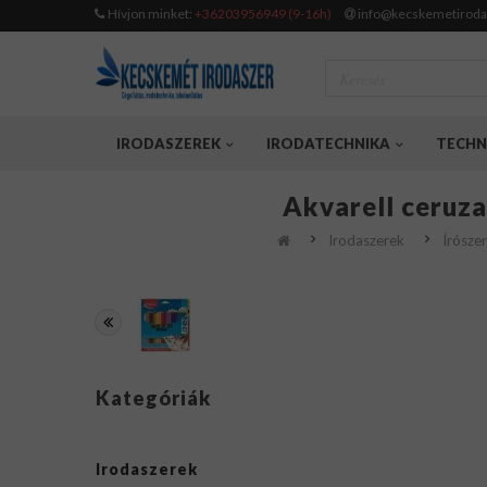
Hívjon minket:
+36203956949 (9-16h)
info@kecskemetiroda
IRODASZEREK
IRODATECHNIKA
TECHN
Akvarell ceruza
Irodaszerek
Írósze
Kategóriák
Irodaszerek