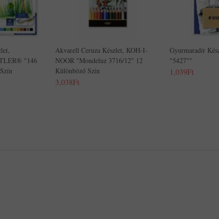
let,
Akvarell Ceruza Készlet, KOH-I-
Gyurmaradír Ké
DTLER® "146
NOOR "Mondeluz 3716/12" 12
"5427""
Szín
Különböző Szín
1,039Ft
3,038Ft