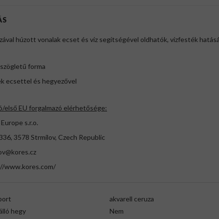
ÁS
zával húzott vonalak ecset és víz segítségével oldhatók, vízfesték hatás
szögletű forma
ék ecsettel és hegyezővel
ó/első EU forgalmazó elérhetősége:
Europe s.r.o.
336, 3578 Strmilov, Czech Republic
lov@kores.cz
://www.kores.com/
port
akvarell ceruza
álló hegy
Nem