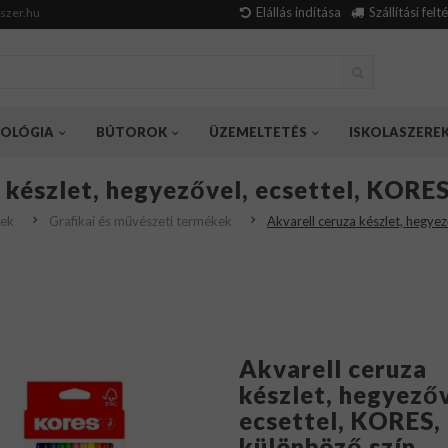
Elállás indítása
Szállítási felt
szer.hu
OLÓGIA
BÚTOROK
ÜZEMELTETÉS
ISKOLASZERE
 készlet, hegyezővel, ecsettel, KORES
rek
Grafikai és művészeti termékek
Akvarell ceruza készlet, hegyez
Akvarell ceruza
készlet, hegyezőv
ecsettel, KORES,
különböző szín