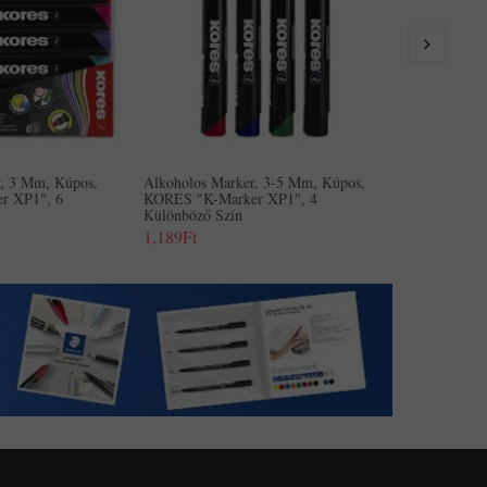
290Ft
r, 3 Mm, Kúpos,
Alkoholos Marker, 3-5 Mm, Kúpos,
r XP1", 6
KORES "K-Marker XP1", 4
Különböző Szín
1,189Ft