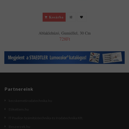
Kosárba
Ablaklehúzó, Gumiéllel, 30 Cm
728Ft
Partnereink
kecskemetirodatechnika.hu
Etikettem.hu
IT Pavilon Számítástechnika és Irodatechnika Kft.
Beszerzek.hu