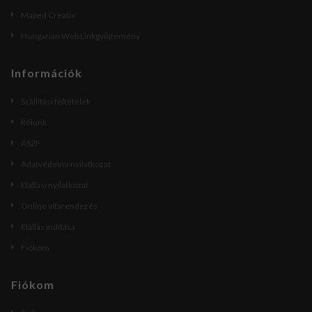
Maped Creativ
Hungarian Web Linkgyűjtemény
Információk
Szállítási feltételek
Rólunk
ÁSZF
Adatvédelmi nyilatkozat
Elállási nyilatkozat
Online vitarendezés
Elállás indítása
Fiókom
Fiókom