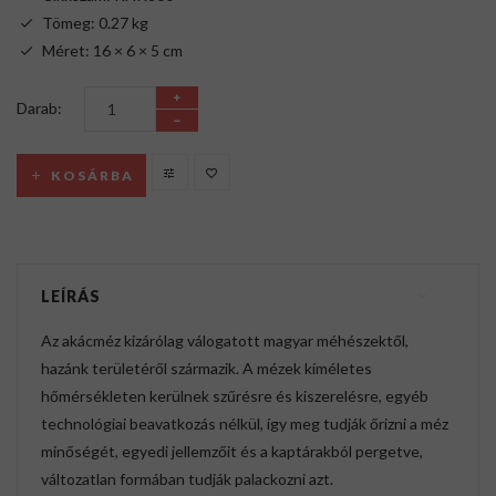
Tömeg: 0.27 kg
Méret: 16 × 6 × 5 cm
Darab:
KOSÁRBA
LEÍRÁS
Az akácméz kizárólag válogatott magyar méhészektől,
hazánk területéről származik. A mézek kíméletes
hőmérsékleten kerülnek szűrésre és kiszerelésre, egyéb
technológiai beavatkozás nélkül, így meg tudják őrizni a méz
minőségét, egyedi jellemzőit és a kaptárakból pergetve,
változatlan formában tudják palackozni azt.