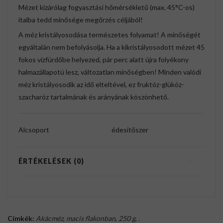
Mézet kizárólag fogyasztási hőmérsékletű (max. 45°C-os)
italba tedd minősége megőrzés céljából!
A méz kristályosodása természetes folyamat! A minőségét
egyáltalán nem befolyásolja. Ha a kikristályosodott mézet 45
fokos vízfürdőbe helyezed, pár perc alatt újra folyékony
halmazállapotú lesz, változatlan minőségben! Minden valódi
méz kristályosodik az idő elteltével, ez fruktóz-glükóz-
szacharóz tartalmának és arányának köszönhető.
Alcsoport
édesítőszer
ÉRTÉKELÉSEK (0)
Címkék:
Akácméz
,
macis flakonban
,
250 g
,
.