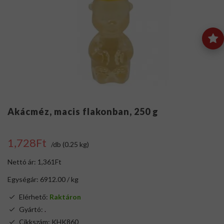
Akácméz, macis flakonban, 250 g
1,728Ft
/db (0.25 kg)
Nettó ár: 1,361Ft
Egységár: 6912.00 / kg
Elérhető:
Raktáron
Gyártó:
.
Cikkszám: KHK860