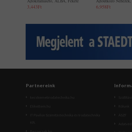
Ajtókitámasztó, ALBA, Fekete
Ajtóütköző Nehezék,
3,443Ft
6,958Ft
Partnereink
Inform
kecskemetirodatechnika.hu
Szállítás
Etikettem.hu
Rólunk
IT Pavilon Számítástechnika és Irodatechnika
ÁSZF
Kft.
Adatvéde
Beszerzek.hu