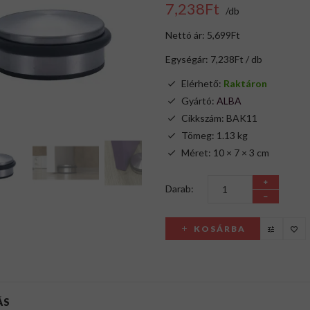
7,238Ft
/db
Nettó ár: 5,699Ft
Egységár: 7,238Ft / db
Elérhető:
Raktáron
Gyártó:
ALBA
Cikkszám: BAK11
Tömeg: 1.13 kg
Méret: 10 × 7 × 3 cm
Darab:
KOSÁRBA
ÁS