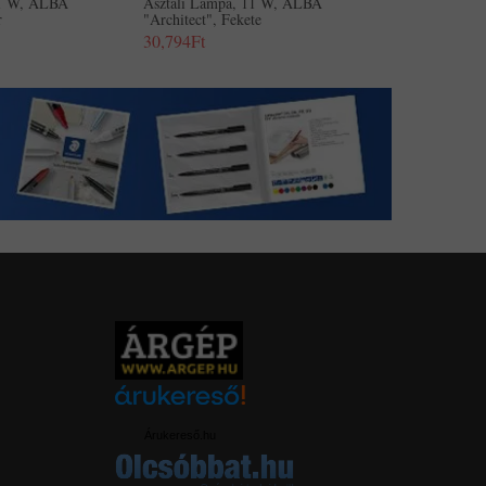
11 W, ALBA
Asztali Lámpa, 11 W, ALBA
r
"Architect", Fekete
30,794Ft
Árukereső.hu