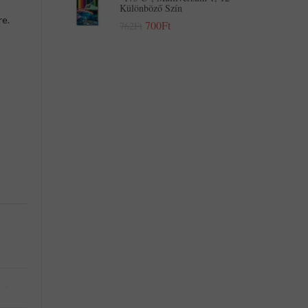
Különböző Szín
re.
700Ft
762Ft