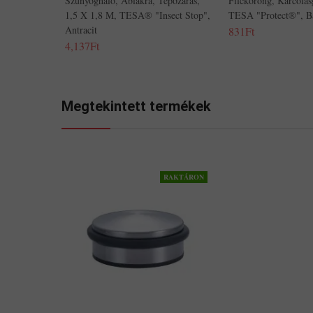
Szúnyogháló, Ablakra, Tépőzáras,
Filckorong, Karcolá
1,5 X 1,8 M, TESA® "Insect Stop",
TESA "Protect®", B
Antracit
831Ft
4,137Ft
Megtekintett termékek
RAKTÁRON