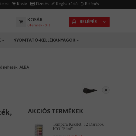
ételek
Kosár
Fizetés
Regisztráció
Belépés
KOSÁR
BELÉPÉS
0 termék - 0Ft
K
NYOMTATÓ-KELLÉKANYAGOK
ő nehezék, ALBA
zék,
AKCIÓS TERMÉKEK
Tempera Készlet, 12 Darabos,
ICO "Süni"