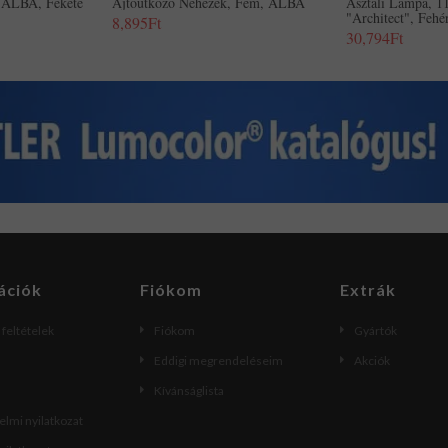
 ALBA, Fekete
Ajtóütköző Nehezék, Fém, ALBA
Asztali Lámpa, 
"Architect", Fehé
8,895Ft
30,794Ft
ációk
Fiókom
Extrák
i feltételek
Fiókom
Gyártók
Eddigi megrendeléseim
Akciók
Kívánságlista
lmi nyilatkozat