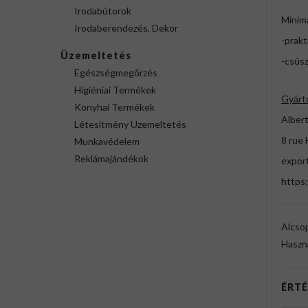
Irodabútorok
Minima
Irodaberendezés, Dekor
-prakt
Üzemeltetés
-csús
Egészségmegőrzés
Higiéniai Termékek
Gyárt
Konyhai Termékek
Albert
Létesítmény Üzemeltetés
8 rue 
Munkavédelem
Reklámajándékok
expor
https:
Alcso
Haszn
ÉRTÉ