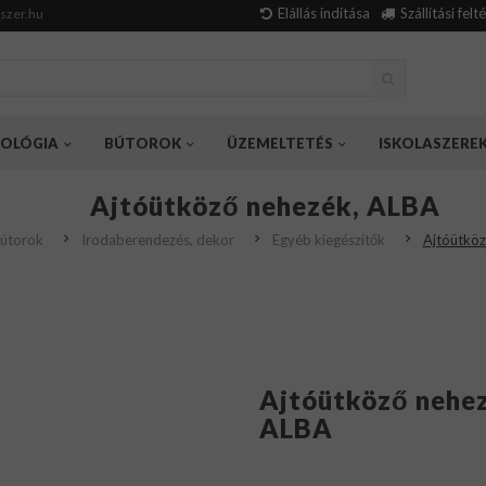
Elállás indítása
Szállítási felt
szer.hu
OLÓGIA
BÚTOROK
ÜZEMELTETÉS
ISKOLASZERE
Ajtóütköző nehezék, ALBA
útorok
Irodaberendezés, dekor
Egyéb kiegészítők
Ajtóütköz
Ajtóütköző nehe
ALBA