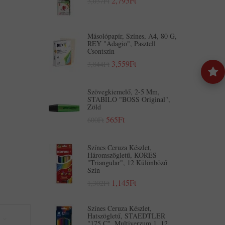
2,795Ft
3,037Ft
Másolópapír, Színes, A4, 80 G,
REY "Adagio", Pasztell
Csontszín
3,559Ft
3,844Ft
Szövegkiemelő, 2-5 Mm,
STABILO "BOSS Original",
Zöld
565Ft
600Ft
Színes Ceruza Készlet,
Háromszögletű, KORES
"Triangular", 12 Különböző
Szín
1,145Ft
1,302Ft
Színes Ceruza Készlet,
Hatszögletű, STAEDTLER
"175 C", Multiverzum 1, 12