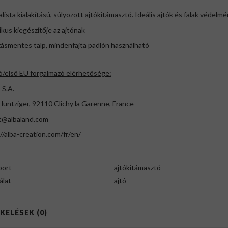
lista kialakítású, súlyozott ajtókitámasztó. Ideális ajtók és falak védelmé
ikus kiegészítője az ajtónak
zásmentes talp, mindenfajta padlón használható
ó/első EU forgalmazó elérhetősége:
 S.A.
Huntziger, 92110 Clichy la Garenne, France
t@albaland.com
//alba-creation.com/fr/en/
port
ajtókitámasztó
álat
ajtó
KELÉSEK (0)