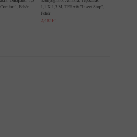
akra, Öntapadó, 1,3
Szúnyogháló, Ablakra, Tépőzáras,
Comfort", Fehér
1,1 X 1,3 M, TESA® "Insect Stop",
Fehér
2,485Ft