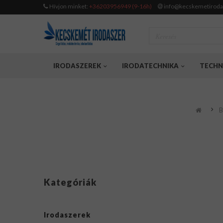
Hívjon minket:
+36203956949 (9-16h)
info@kecskemetiroda
IRODASZEREK
IRODATECHNIKA
TECHN
B
Kategóriák
Irodaszerek