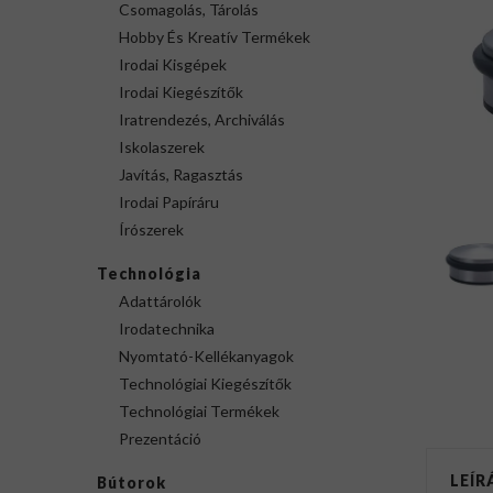
Csomagolás, Tárolás
Hobby És Kreatív Termékek
Irodai Kisgépek
Irodai Kiegészítők
Iratrendezés, Archiválás
Iskolaszerek
Javítás, Ragasztás
Irodai Papíráru
Írószerek
Technológia
Adattárolók
Irodatechnika
Nyomtató-Kellékanyagok
Technológiai Kiegészítők
Technológiai Termékek
Prezentáció
LEÍR
Bútorok