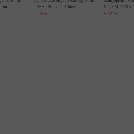
sgátló, 26 Mm,
Zaj- És Csúszásgátló Korong, 8 Mm,
Szúnyogháló, Abl
arna
TESA "Protect", Átlátszó
X 1,5 M, TESA "
1,469Ft
6,622Ft