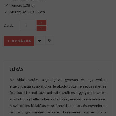
Tömeg: 1.08 kg
Méret: 32 × 10 × 7 cm
Darab:
KOSÁRBA
LEÍRÁS
Az Ablak varázs segítségével gyorsan és egyszerűen
eltávolíthatja az ablakokon lerakódott szennyeződéseket és
foltokat. Használatával ablakai tiszták és ragyogóak lesznek,
anélkül, hogy kellemetlen csíkok vagy maszatok maradnának.
A szórófejes kialakítás megkönnyíti a pontos és egyenletes
felvitelt, így minden felületet könnyedén elérhet. Ez a