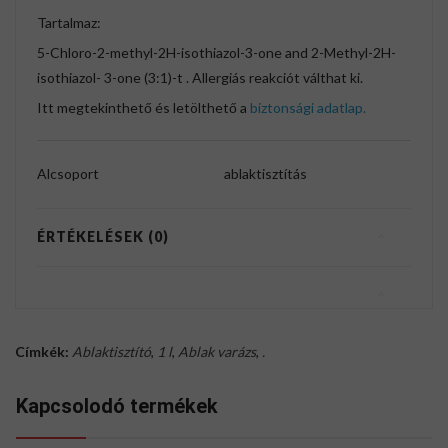
Tartalmaz:
5-Chloro-2-methyl-2H-isothiazol-3-one and 2-Methyl-2H-
isothiazol- 3-one (3:1)-t . Allergiás reakciót válthat ki.
Itt megtekinthető és letölthető a
biztonsági adatlap.
Alcsoport
ablaktisztítás
ÉRTÉKELÉSEK (0)
Címkék:
Ablaktisztító
,
1 l
,
Ablak varázs
,
.
Kapcsolodó termékek