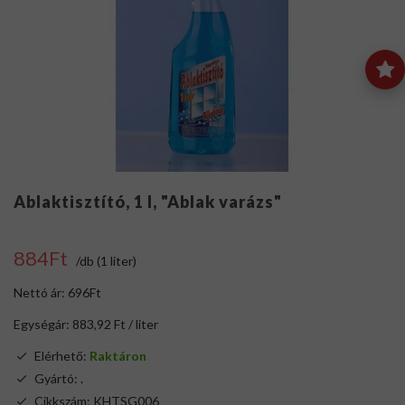
Ablaktisztító, 1 l, "Ablak varázs"
884Ft
/db (1 liter)
Nettó ár: 696Ft
Egységár: 883,92 Ft / liter
Elérhető:
Raktáron
Gyártó:
.
Cikkszám: KHTSG006