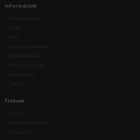
Információk
Szállítási feltételek
Rólunk
ÁSZF
Adatvédelmi nyilatkozat
Elállási nyilatkozat
Online vitarendezés
Elállás indítása
Fiókom
Fiókom
Fiókom
Eddigi megrendeléseim
Kívánságlista