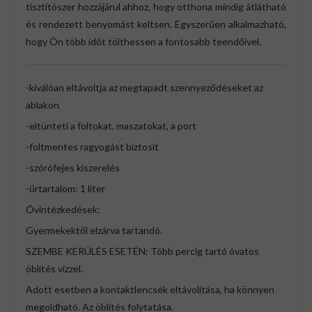
tisztítószer hozzájárul ahhoz, hogy otthona mindig átlátható
és rendezett benyomást keltsen. Egyszerűen alkalmazható,
hogy Ön több időt tölthessen a fontosabb teendőivel.
-kiválóan eltávoltja az megtapadt szennyeződéseket az
ablakon
-eltünteti a foltokat, maszatokat, a port
-foltmentes ragyogást biztosít
-szórófejes kiszerelés
-űrtartalom: 1 liter
Óvintézkedések:
Gyermekektől elzárva tartandó.
SZEMBE KERÜLÉS ESETÉN: Több percig tartó óvatos
öblítés vízzel.
Adott esetben a kontaktlencsék eltávolítása, ha könnyen
megoldható. Az öblítés folytatása.