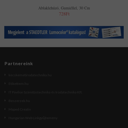
Ablaklehúzó, Gumiéllel, 30 Cm
728Ft
Partnereink
kecskemetirodatechnika.hu
Etikettem.hu
IT Pavilon Számítástechnika és Irodatechnika Kft.
Beszerzek.hu
Maped Creativ
Hungarian Web Linkgyűjtemény