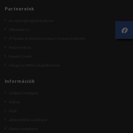
Partnereink
kecskemetirodatechnika.hu
Etikettem.hu
IT Pavilon Számítástechnika és Irodatechnika Kft.
Beszerzek.hu
Maped Creativ
Hungarian Web Linkgyűjtemény
Információk
Szállítási feltételek
Rólunk
ÁSZF
Adatvédelmi nyilatkozat
Elállási nyilatkozat