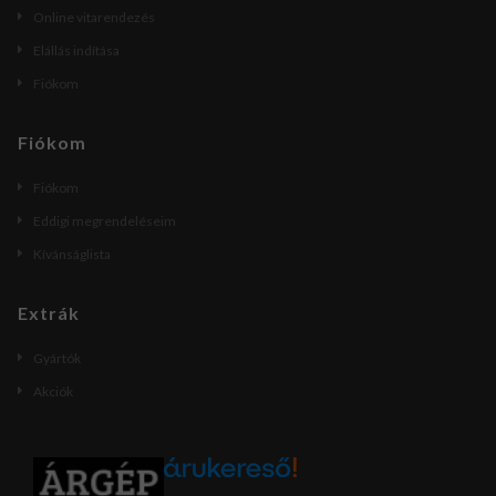
Online vitarendezés
Elállás indítása
Fiókom
Fiókom
Fiókom
Eddigi megrendeléseim
Kívánságlista
Extrák
Gyártók
Akciók