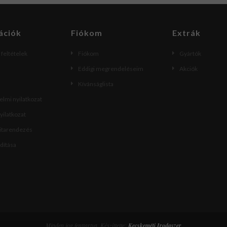
ációk
Fiókom
Extrák
i feltételek
Fiókom
Gyártók
Eddigi megrendeléseim
Akciók
Kívánságlista
lmi nyilatkozat
nyilatkozat
vitarendezés
ndítása
Minden jog fenttartva. Készíttette:
Kecskeméti Irodaszer