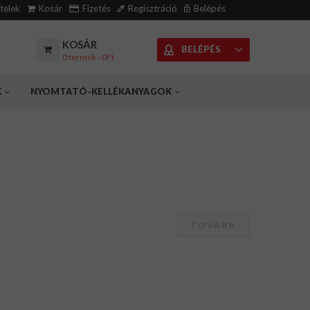
ételek
Kosár
Fizetés
Regisztráció
Belépés
KOSÁR
BELÉPÉS
0 termék - 0Ft
K
NYOMTATÓ-KELLÉKANYAGOK
TOVÁBB