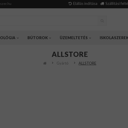
Elállás indítása
Szállítási felt
szer.hu
OLÓGIA
BÚTOROK
ÜZEMELTETÉS
ISKOLASZERE
ALLSTORE
Gyártó
ALLSTORE