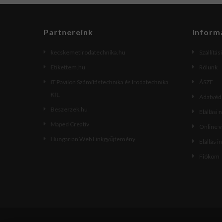
Partnereink
Inform
kecskemetirodatechnika.hu
Szállítás
Etikettem.hu
Rólunk
IT Pavilon Számítástechnika és Irodatechnika
ÁSZF
Kft.
Adatvéde
Beszerzek.hu
Elállási 
Maped Creativ
Online 
Hungarian Web Linkgyűjtemény
Elállás i
Fiókom