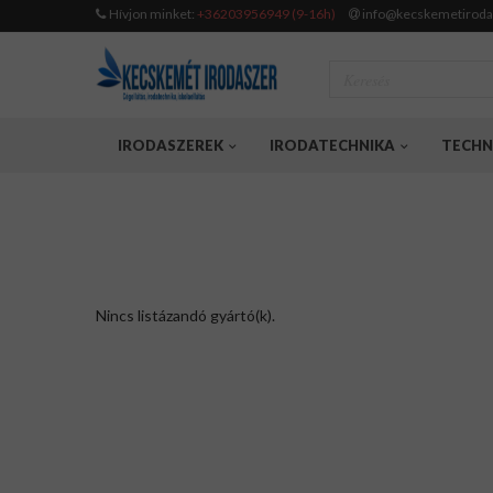
Hívjon minket:
+36203956949 (9-16h)
info@kecskemetiroda
IRODASZEREK
IRODATECHNIKA
TECHN
Nincs listázandó gyártó(k).