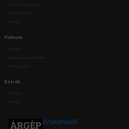
Online vitarendezés
Elállás indítása
Fiókom
Fiókom
Fiókom
Eddigi megrendeléseim
Kívánságlista
Extrák
Gyártók
Akciók