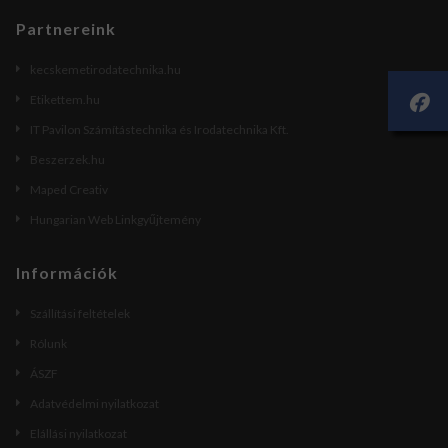
Partnereink
kecskemetirodatechnika.hu
Etikettem.hu
IT Pavilon Számítástechnika és Irodatechnika Kft.
Beszerzek.hu
Maped Creativ
Hungarian Web Linkgyűjtemény
Információk
Szállítási feltételek
Rólunk
ÁSZF
Adatvédelmi nyilatkozat
Elállási nyilatkozat