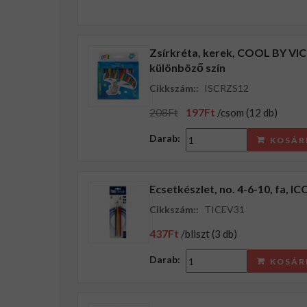
Zsírkréta, kerek, COOL BY VI
különböző szín
Cikkszám::
ISCRZS12
208Ft
197Ft
/csom (12 db)
Darab:
KOSÁR
Ecsetkészlet, no. 4-6-10, fa, I
Cikkszám::
TICEV31
437Ft
/bliszt (3 db)
Darab:
KOSÁR