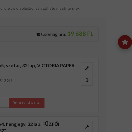
dig felugró ablakból választható másik termék.
19 688 Ft
Csomag ára:
A5, szótár, 32 lap, VICTORIA PAPER
3132U
KOSÁRBA
A4, hangjegy, 32 lap, FŰZFŐI
32"