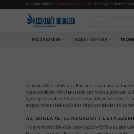
Hívjon minket:
+36203956949 (9-16h)
info@kecskemetiroda
IRODASZEREK
IRODATECHNIKA
TECHN
A nyolcadik osztály az általános iskola utolsó tanév
leggyakrabban kért tanszerek egy helyen, gyorsan és 
így megkönnyíti az iskolakezdés előtti bevásárlást és
magabiztosan felkészülni az általános iskola utolsó ta
AZ ISKOLA ÁLTAL MEGADOTT LISTA SZERI
Ha gyermeked iskolája vagy osztályfőnöke az általunk ö
kért tanszerekből állítják össze a személyre szabott t