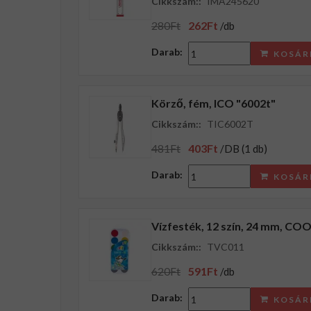
Cikkszám::
IMA245620
280Ft
262Ft
/db
Darab:
KOSÁR
Körző, fém, ICO "6002t"
Cikkszám::
TIC6002T
481Ft
403Ft
/DB (1 db)
Darab:
KOSÁR
Vízfesték, 12 szín, 24 mm, C
Cikkszám::
TVC011
620Ft
591Ft
/db
Darab:
KOSÁR