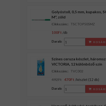
Golyóstoll, 0,5 mm, kupakos,
M", zöld
Cikkszám::
TSCTOP505MZ
100Ft
/db
Darab:
KOSÁR
Színes ceruza készlet, három
VICTORIA, 12 különböző szín
Cikkszám::
TVC002
492Ft
470Ft
/készlet (12 db)
Darab:
KOSÁR
Hegyező, kétlyukú, tartályos