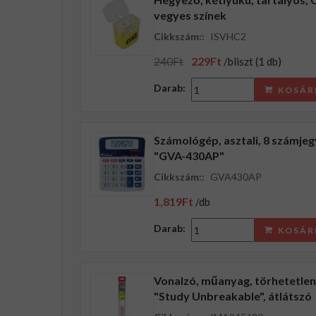
vegyes színek
Cikkszám::
ISVHC2
240Ft
229Ft
/bliszt (1 db)
Darab:
KOSÁR
Számológép, asztali, 8 számje
"GVA-430AP"
Cikkszám::
GVA430AP
1,819Ft
/db
Darab:
KOSÁR
Vonalzó, műanyag, törhetetle
"Study Unbreakable", átlátszó