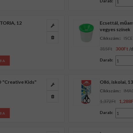
Darab:
CTORIA, 12
Ecsettál, műan
vegyes színek
Cikkszám::
ISC
315Ft
300Ft
/
Darab:
BA
CO "Creative Kids"
Olló, iskolai,
Cikkszám::
IMA
1,372Ft
1,288
Darab:
BA