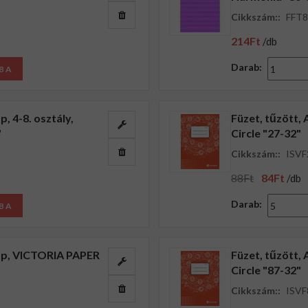
Cikkszám::
FFT8
214Ft
/db
Darab:
BA
p, 4-8. osztály,
Füzet, tűzött,
"
Circle "27-32"
Cikkszám::
ISVF
88Ft
84Ft
/db
Darab:
BA
 lap, VICTORIA PAPER
Füzet, tűzött,
Circle "87-32"
Cikkszám::
ISVF