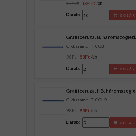
171Ft
164Ft
/db
Darab:
KOSÁR
Grafitceruza, B, háromszögletű
Cikkszám::
TICGB
98Ft
83Ft
/db
Darab:
KOSÁR
Grafitceruza, HB, háromszöglet
Cikkszám::
TICGHB
98Ft
83Ft
/db
Darab:
KOSÁR