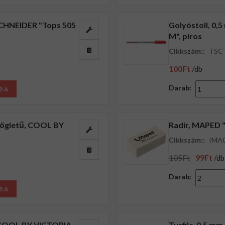
 SCHNEIDER "Tops 505
Golyóstoll, 0,
M", piros
Cikkszám::
TSC
100Ft
/db
Darab:
BA
szögletű, COOL BY
Radír, MAPED "
Cikkszám::
IMA
105Ft
99Ft
/db
Darab:
BA
, COOL BY VICTORIA,
Tusfilc, 0,5 m