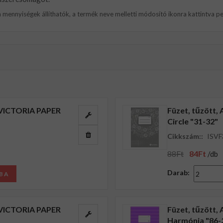
 mennyiségek állíthatók, a termék neve melletti módosító ikonra kattintva pe
p, VICTORIA PAPER
Füzet, tűzött, 
Circle "31-32"
Cikkszám::
ISVF
88Ft
84Ft
/db
Darab:
BA
p, VICTORIA PAPER
Füzet, tűzött, 
Harmónia "86-