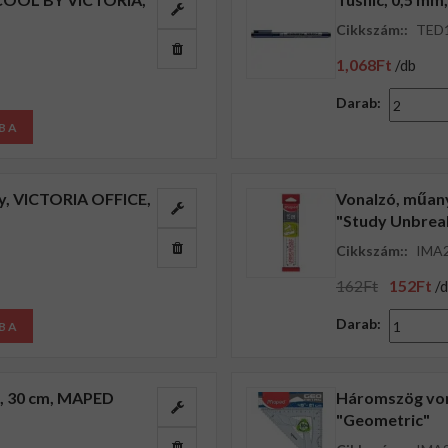
Cikkszám::
TED
1,068Ft
/db
Darab:
BA
gy, VICTORIA OFFICE,
Vonalzó, műany
"Study Unbreak
Cikkszám::
IMA
162Ft
152Ft
/
Darab:
BA
n, 30 cm, MAPED
Háromszög von
"Geometric"