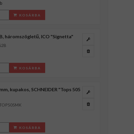
db
KOSÁRBA
2B, háromszögletű, ICO "Signetta"
G2B
KOSÁRBA
5 mm, kupakos, SCHNEIDER "Tops 505
TOP505MK
KOSÁRBA