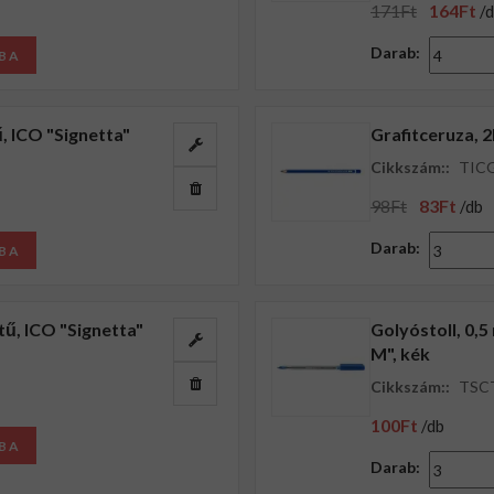
171Ft
164Ft
/
Darab:
BA
, ICO "Signetta"
Grafitceruza, 
Cikkszám::
TIC
98Ft
83Ft
/db
Darab:
BA
ű, ICO "Signetta"
Golyóstoll, 0,
M", kék
Cikkszám::
TSC
100Ft
/db
BA
Darab: