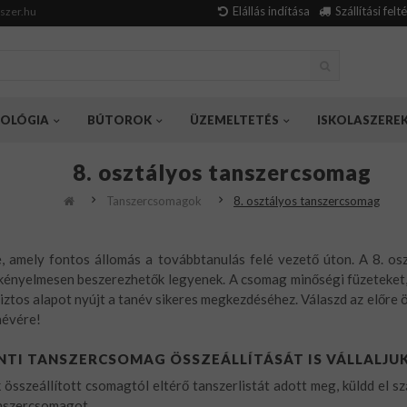
Elállás indítása
Szállítási felt
szer.hu
OLÓGIA
BÚTOROK
ÜZEMELTETÉS
ISKOLASZERE
8. osztályos tanszercsomag
Tanszercsomagok
8. osztályos tanszercsomag
e, amely fontos állomás a továbbtanulás felé vezető úton. A 8. o
kényelmesen beszerezhetők legyenek. A csomag minőségi füzeteket, 
 biztos alapot nyújt a tanév sikeres megkezdéséhez. Válaszd az előre
névére!
NTI TANSZERCSOMAG ÖSSZEÁLLÍTÁSÁT IS VÁLLALJU
sszeállított csomagtól eltérő tanszerlistát adott meg, küldd el szá
anszercsomagot.