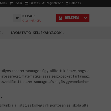
ételek
Kosár
Fizetés
Regisztráció
Belépés
KOSÁR
BELÉPÉS
0 termék - 0Ft
K
NYOMTATÓ-KELLÉKANYAGOK
sztályos tanszercsomagot úgy állítottuk össze, hogy a
írószereket, matematikai és rajzeszközöket tartalmaz,
 összeállított tanszercsomagot, és segíts gyermekednek
K!
munkra a listát, és kollégáink pontosan az iskola által