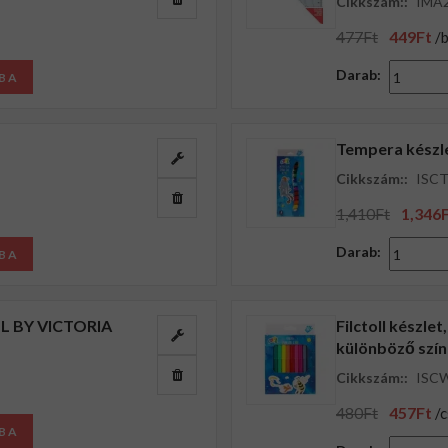
Cikkszám::
IMA
477Ft
449Ft
/b
Darab:
BA
Tempera készl
Cikkszám::
ISC
1,410Ft
1,346
Darab:
BA
OOL BY VICTORIA
Filctoll készl
különböző szín
Cikkszám::
ISC
480Ft
457Ft
/
BA