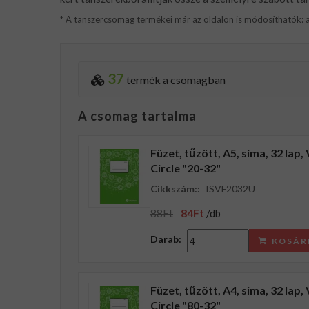
* A tanszercsomag termékei már az oldalon is módosíthatók: a
37
termék a csomagban
A csomag tartalma
Füzet, tűzött, A5, sima, 32 la
Circle "20-32"
Cikkszám::
ISVF2032U
88Ft
84Ft
/db
Darab:
KOSÁR
Füzet, tűzött, A4, sima, 32 la
Circle "80-32"