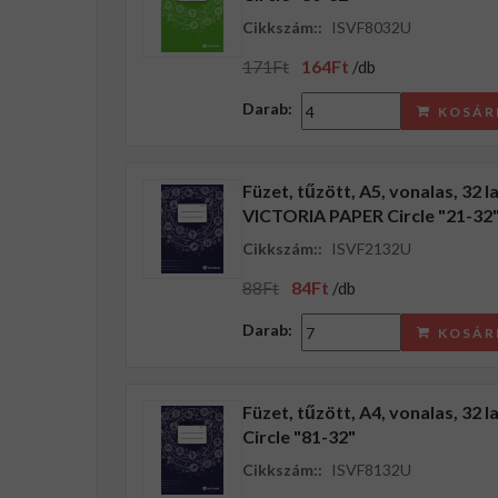
Cikkszám::
ISVF8032U
171Ft
164Ft
/db
Darab:
KOSÁR
Füzet, tűzött, A5, vonalas, 32 la
VICTORIA PAPER Circle "21-32
Cikkszám::
ISVF2132U
88Ft
84Ft
/db
Darab:
KOSÁR
Füzet, tűzött, A4, vonalas, 32
Circle "81-32"
Cikkszám::
ISVF8132U