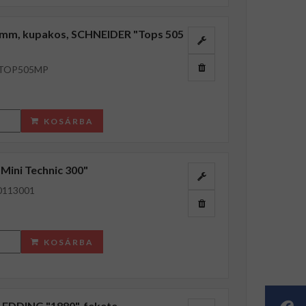
5 mm, kupakos, SCHNEIDER "Tops 505
TOP505MP
KOSÁRBA
Mini Technic 300"
0113001
KOSÁRBA
m, EDDING "1880", fekete