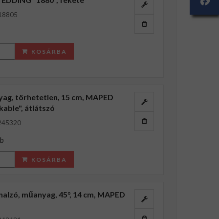
18805
KOSÁRBA
ag, törhetetlen, 15 cm, MAPED
able", átlátszó
245320
db
KOSÁRBA
alzó, műanyag, 45°, 14 cm, MAPED