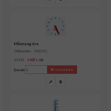
Műanyag óra
Cikkszám::
ISKE011
151Ft
148Ft
/db
Darab:
KOSÁRBA