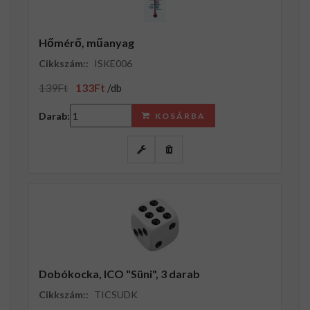
Hőmérő, műanyag
Cikkszám::
ISKE006
139Ft
133Ft
/db
Darab:
KOSÁRBA
Dobókocka, ICO "Süni", 3 darab
Cikkszám::
TICSUDK