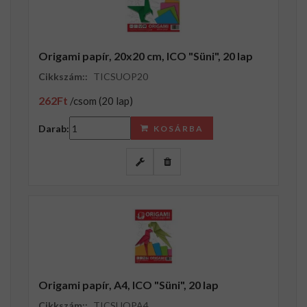
Origami papír, 20x20 cm, ICO "Süni", 20 lap
Cikkszám::
TICSUOP20
262Ft
/csom (20 lap)
Darab:
KOSÁRBA
Origami papír, A4, ICO "Süni", 20 lap
Cikkszám::
TICSUOPA4