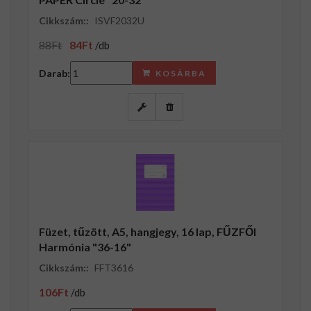
Cikkszám::
ISVF2032U
88Ft
84Ft
/db
Darab:
KOSÁRBA
Füzet, tűzött, A5, hangjegy, 16 lap, FŰZFŐI
Harmónia "36-16"
Cikkszám::
FFT3616
106Ft
/db