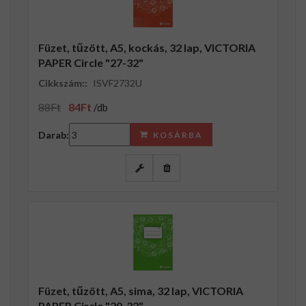
Füzet, tűzött, A5, kockás, 32 lap, VICTORIA
PAPER Circle "27-32"
Cikkszám::
ISVF2732U
88Ft
84Ft
/db
Darab:
KOSÁRBA
Füzet, tűzött, A5, sima, 32 lap, VICTORIA
PAPER Circle "20-32"