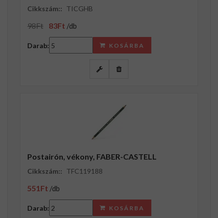
Cikkszám::
TICGHB
98Ft
83Ft
/db
Darab:
KOSÁRBA
Postairón, vékony, FABER-CASTELL
Cikkszám::
TFC119188
551Ft
/db
Darab:
KOSÁRBA