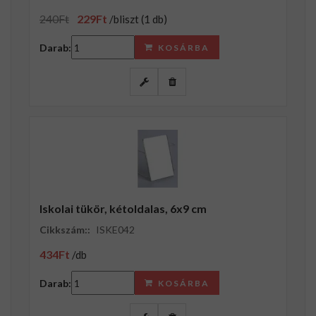
240Ft
229Ft
/bliszt (1 db)
Darab:
KOSÁRBA
Iskolai tükör, kétoldalas, 6x9 cm
Cikkszám::
ISKE042
434Ft
/db
Darab:
KOSÁRBA