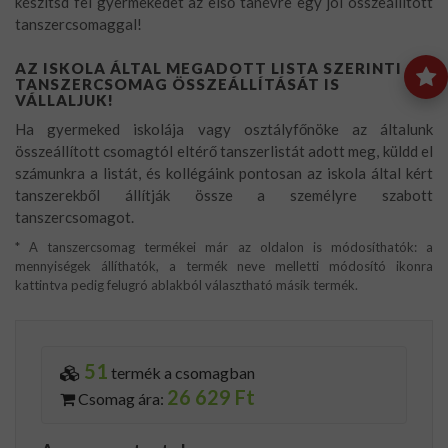
készítsd fel gyermekedet az első tanévre egy jól összeállított
tanszercsomaggal!
AZ ISKOLA ÁLTAL MEGADOTT LISTA SZERINTI
TANSZERCSOMAG ÖSSZEÁLLÍTÁSÁT IS
VÁLLALJUK!
Ha gyermeked iskolája vagy osztályfőnöke az általunk
összeállított csomagtól eltérő tanszerlistát adott meg, küldd el
számunkra a listát, és kollégáink pontosan az iskola által kért
tanszerekből állítják össze a személyre szabott
tanszercsomagot.
* A tanszercsomag termékei már az oldalon is módosíthatók: a
mennyiségek állíthatók, a termék neve melletti módosító ikonra
kattintva pedig felugró ablakból választható másik termék.
51
termék a csomagban
26 629 Ft
Csomag ára: