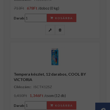
713Ft
678Ft
/doboz (0 kg)
Darab:
KOSÁRBA
Tempera készlet, 12 darabos, COOL BY
VICTORIA
Cikkszám::
ISCTK12SZ
1,410Ft
1,346Ft
/csom (12 db)
Darab:
KOSÁRBA