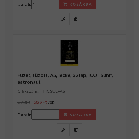
Darab:
KOSÁRBA
Füzet, tűzött, A5, lecke, 32 lap, ICO "Süni",
astronaut
Cikkszám::
TICSULFAS
373Ft
329Ft
/db
Darab:
KOSÁRBA