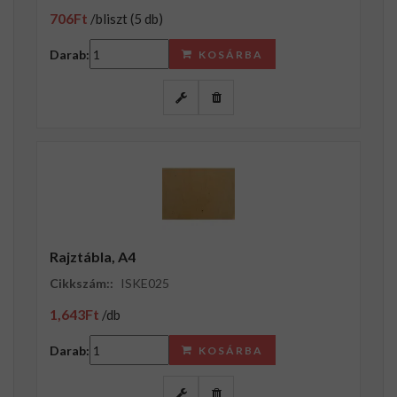
706Ft
/bliszt (5 db)
Darab:
KOSÁRBA
Rajztábla, A4
Cikkszám::
ISKE025
1,643Ft
/db
Darab:
KOSÁRBA