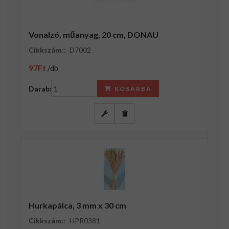
Vonalzó, műanyag, 20 cm, DONAU
Cikkszám::
D7002
97Ft
/db
Darab:
KOSÁRBA
Hurkapálca, 3 mm x 30 cm
Cikkszám::
HPR0381