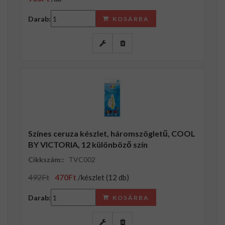
Darab:
KOSÁRBA
Színes ceruza készlet, háromszögletű, COOL
BY VICTORIA, 12 különböző szín
Cikkszám::
TVC002
492Ft
470Ft
/készlet (12 db)
Darab:
KOSÁRBA