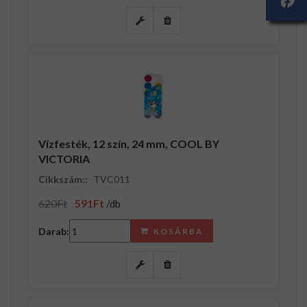
Vízfesték, 12 szín, 24 mm, COOL BY
VICTORIA
Cikkszám::
TVC011
620Ft
591Ft
/db
Darab:
KOSÁRBA