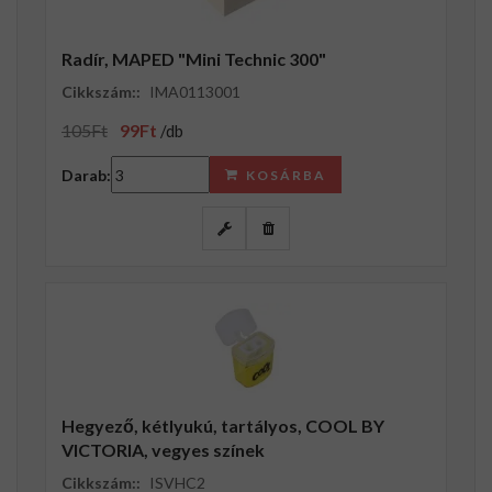
Radír, MAPED "Mini Technic 300"
Cikkszám::
IMA0113001
105Ft
99Ft
/db
Darab:
KOSÁRBA
Hegyező, kétlyukú, tartályos, COOL BY
VICTORIA, vegyes színek
Cikkszám::
ISVHC2