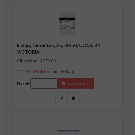
Írólap, famentes, A5, 20/50, COOL BY
VICTORIA
Cikkszám::
LPFV00
211Ft
155Ft
/csom (50 lap)
Darab:
KOSÁRBA