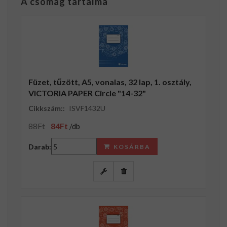
A csomag tartalma
Füzet, tűzött, A5, vonalas, 32 lap, 1. osztály,
VICTORIA PAPER Circle "14-32"
Cikkszám::
ISVF1432U
88Ft
84Ft
/db
Darab:
KOSÁRBA