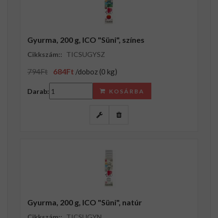
Gyurma, 200 g, ICO "Süni", színes
Cikkszám::
TICSUGYSZ
794Ft
684Ft
/doboz (0 kg)
Darab:
KOSÁRBA
Gyurma, 200 g, ICO "Süni", natúr
Cikkszám::
TICSUGYN