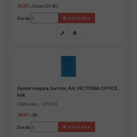
302Ft
/csom (25 db)
Darab:
KOSÁRBA
Gumis mappa, karton, A4, VICTORIA OFFICE,
kék
Cikkszám::
IDPG04
283Ft
/db
Darab:
KOSÁRBA