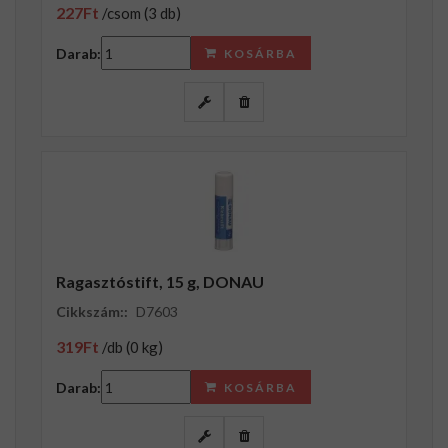
227Ft
/csom (3 db)
Darab:
KOSÁRBA
Ragasztóstift, 15 g, DONAU
Cikkszám::
D7603
319Ft
/db (0 kg)
Darab:
KOSÁRBA