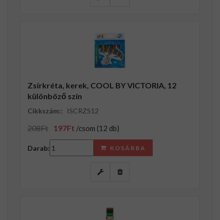
Zsírkréta, kerek, COOL BY VICTORIA, 12
különböző szín
Cikkszám::
ISCRZS12
208Ft
197Ft
/csom (12 db)
Darab:
KOSÁRBA