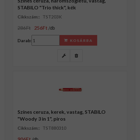
Színes ceruza, háromszögletű, vastag,
STABILO "Trio thick", kék
Cikkszám::
TST203K
286Ft
256Ft
/db
Darab:
KOSÁRBA
Színes ceruza, kerek, vastag, STABILO
"Woody 3 in 1", piros
Cikkszám::
TST880310
906Ft
/db