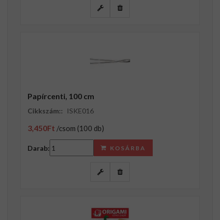
Papírcenti, 100 cm
Cikkszám::
ISKE016
3,450Ft
/csom (100 db)
Darab:
KOSÁRBA