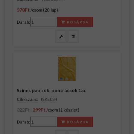
378Ft
/csom (20 lap)
Darab:
KOSÁRBA
Színes papírok, pontrácsok 1.o.
Cikkszám::
ISKE034
322Ft
299Ft
/csom (1 készlet)
Darab:
KOSÁRBA