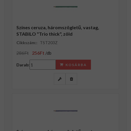
Színes ceruza, háromszögletű, vastag,
STABILO "Trio thick", zöld
Cikkszám::
TST203Z
286Ft
256Ft
/db
Darab:
KOSÁRBA