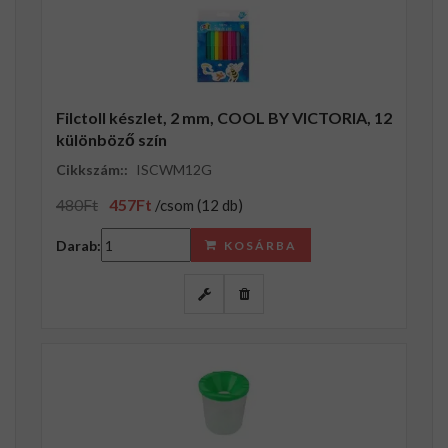
Filctoll készlet, 2 mm, COOL BY VICTORIA, 12
különböző szín
Cikkszám::
ISCWM12G
480Ft
457Ft
/csom (12 db)
Darab:
KOSÁRBA