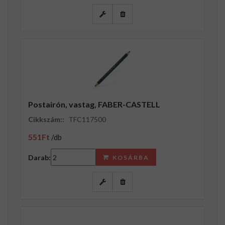
Postairón, vastag, FABER-CASTELL
Cikkszám::
TFC117500
551Ft
/db
Darab:
KOSÁRBA