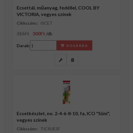
Ecsettál, műanyag, fedéllel, COOL BY
VICTORIA, vegyes színek
Cikkszám::
ISCET
315Ft
300Ft
/db
Darab:
KOSÁRBA
Ecsetkészlet, no. 2-4-6-8-10, fa, ICO "Süni",
vegyes színek
Cikkszám::
TICSUE5F