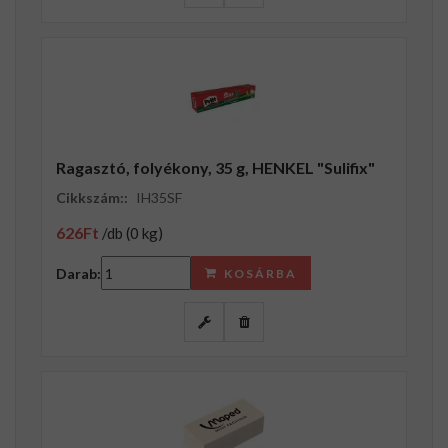
Ragasztó, folyékony, 35 g, HENKEL "Sulifix"
Cikkszám::
IH35SF
626Ft
/db (0 kg)
Darab:
KOSÁRBA